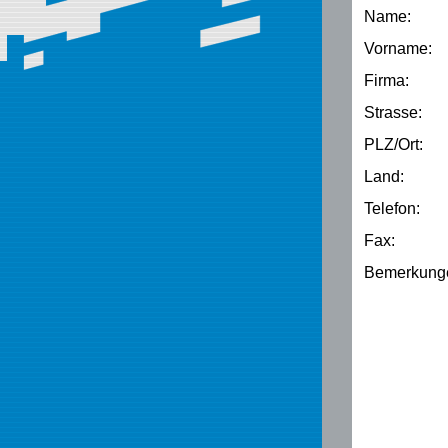
Name:
Vorname:
Firma:
Strasse:
PLZ/Ort:
Land:
Telefon:
Fax:
Bemerkung